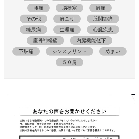
腰痛
脳梗塞
肩痛
その他
肩こり
股関節痛
糖尿病
生理痛
心臓疾患
座骨神経痛
内臓機能低下
下肢痛
シンスプリント
めまい
５０肩