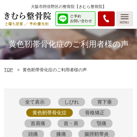
大阪市阿倍野区の整骨院【きむら整骨院】
黄色靭帯骨化症のご利用者様の声
TOP
黄色靭帯骨化症のご利用者様の声
全て表示
しびれ
胃下垂
黄色靭帯骨化症
骨格矯正
首肩痛
首・肩
顎痛
頭痛
膝痛
腸脛靭帯炎